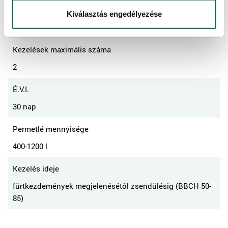
Dózis
Kiválasztás engedélyezése
0,15-0,175 l/ha
Kezelések maximális száma
2
É.V.I.
30 nap
Permetlé mennyisége
400-1200 l
Kezelés ideje
fürtkezdemények megjelenésétől zsendülésig (BBCH 50-
85)