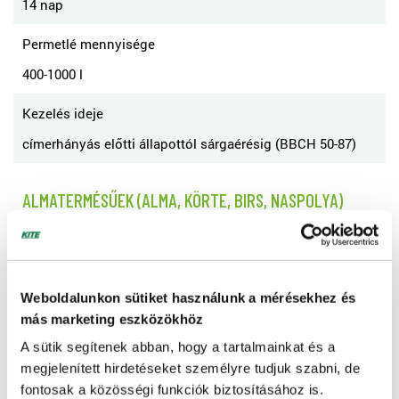
14 nap
Permetlé mennyisége
400-1000 l
Kezelés ideje
címerhányás előtti állapottól sárgaérésig (BBCH 50-87)
ALMATERMÉSŰEK (ALMA, KÖRTE, BIRS, NASPOLYA)
Károsító
almamoly, körtemoly, sodrómolyok, aknázómolyok
Weboldalunkon sütiket használunk a mérésekhez és
Dózis
más marketing eszközökhöz
0,125-0,2 l/ha
A sütik segítenek abban, hogy a tartalmainkat és a
megjelenített hirdetéseket személyre tudjuk szabni, de
Kezelések maximális száma
fontosak a közösségi funkciók biztosításához is.