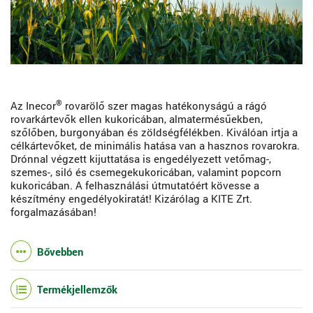
®
Az Inecor
rovarölő szer magas hatékonyságú a rágó
rovarkártevők ellen kukoricában, almatermésűekben,
szőlőben, burgonyában és zöldségfélékben. Kiválóan irtja a
célkártevőket, de minimális hatása van a hasznos rovarokra.
Drónnal végzett kijuttatása is engedélyezett vetőmag-,
szemes-, siló és csemegekukoricában, valamint popcorn
kukoricában. A felhasználási útmutatóért kövesse a
készítmény engedélyokiratát! Kizárólag a KITE Zrt.
forgalmazásában!
Bővebben
Termékjellemzők