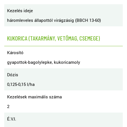
Kezelés ideje
háromleveles állapottól virágzásig (BBCH 13-60)
KUKORICA (TAKARMÁNY, VETŐMAG, CSEMEGE)
Károsító
gyapottok-bagolylepke, kukoricamoly
Dózis
0,125-0,15 l/ha
Kezelések maximális száma
2
É.V.I.