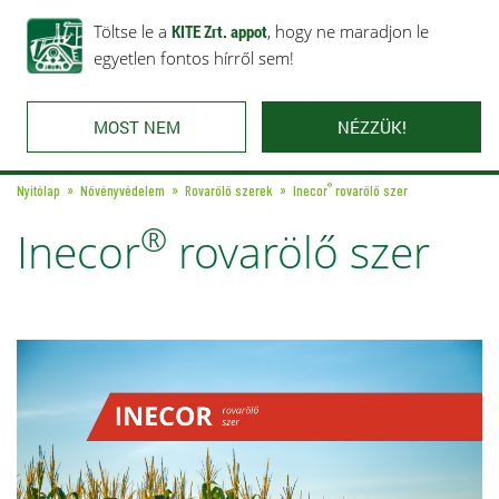
Rólunk
Ajánlataink
Töltse le a
Karrier
KITE Zrt. appot
Kapcsolat
, hogy ne maradjon le
egyetlen fontos hírről sem!
MOST NEM
NÉZZÜK!
®
Nyitólap
Növényvédelem
Rovarölő szerek
Inecor
rovarölő szer
®
Inecor
rovarölő szer