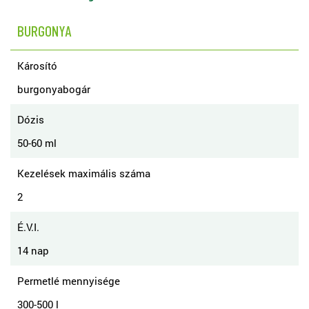
BURGONYA
Károsító
burgonyabogár
Dózis
50-60 ml
Kezelések maximális száma
2
É.V.I.
14 nap
Permetlé mennyisége
300-500 l