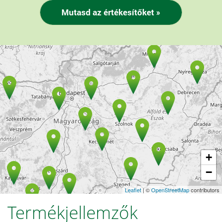
+
−
Leaflet
| ©
OpenStreetMap
contributors
Termékjellemzők