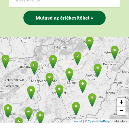
+
−
Leaflet
| ©
OpenStreetMap
contributors