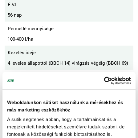
É.V.I.
56 nap
Permetlé mennyisége
100-400 l/ha
Kezelés ideje
4 leveles állapottól (BBCH 14) virágzás végéig (BBCH 69)
DURUMBÚZA, TÖNKÖLYBÚZA, ALAKOR, TÖNKEBÚZA
Károsító
Weboldalunkon sütiket használunk a mérésekhez és
szeptóriás levélfoltosság, szeptóriás pelyvafoltosság,
más marketing eszközökhöz
vörösrozsda (levélrozsda), sárgarozsda, lisztharmat,
A sütik segítenek abban, hogy a tartalmainkat és a
pirenofórás betegség, kalászfuzáriózis
megjelenített hirdetéseket személyre tudjuk szabni, de
fontosak a közösségi funkciók biztosításához is.
Dózis