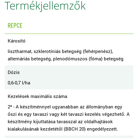
Termékjellemzők
REPCE
Károsító
lisztharmat, szklerotíniás betegség (fehérpenész),
alternáriás betegség, plenodómuszos (fóma) betegség
Dózis
0,6-0,7 l/ha
Kezelések maximális száma
2* - A készítménnyel ugyanabban az állományban egy
őszi és egy tavaszi vagy két tavaszi kezelés végezhető. A
készítmény kijuttatása tavasszal az oldalhajtások
kialakulásának kezdetétől (BBCH 20) engedélyezett.