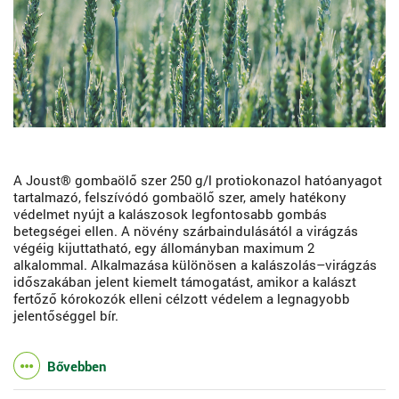
A Joust® gombaölő szer 250 g/l protiokonazol hatóanyagot
tartalmazó, felszívódó gombaölő szer, amely hatékony
védelmet nyújt a kalászosok legfontosabb gombás
betegségei ellen. A növény szárbaindulásától a virágzás
végéig kijuttatható, egy állományban maximum 2
alkalommal. Alkalmazása különösen a kalászolás–virágzás
időszakában jelent kiemelt támogatást, amikor a kalászt
fertőző kórokozók elleni célzott védelem a legnagyobb
jelentőséggel bír.
Bővebben