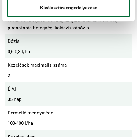
Károsító
Kiválasztás engedélyezése
szeptóriás levélfoltosság, szeptóriás pelyvafoltosság,
vörösrozsda (levélrozsda), sárgarozsda, lisztharmat,
pirenofórás betegség, kalászfuzáriózis
Dózis
0,6-0,8 l/ha
Kezelések maximális száma
2
É.V.I.
35 nap
Permetlé mennyisége
100-400 l/ha
Kezelés ideje