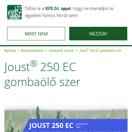
Rólunk
Ajánlataink
Töltse le a
Karrier
KITE Zrt. appot
Kapcsolat
, hogy ne maradjon le
egyetlen fontos hírről sem!
MOST NEM
NÉZZÜK!
®
Nyitólap
Növényvédelem
Gombaölő szerek
Joust
250 EC gombaölő szer
®
Joust
250 EC
gombaölő szer