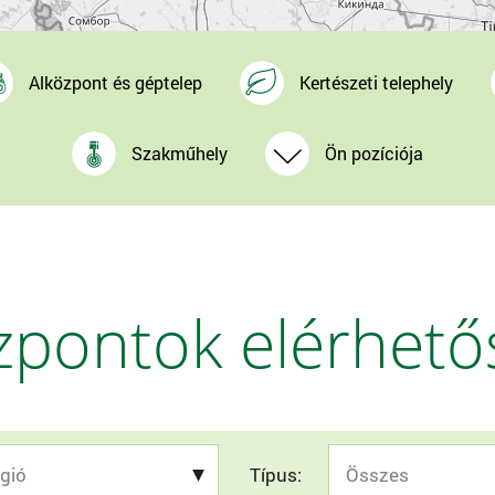
Alközpont és géptelep
Kertészeti telephely
Szakműhely
Ön pozíciója
zpontok elérhető
Típus: