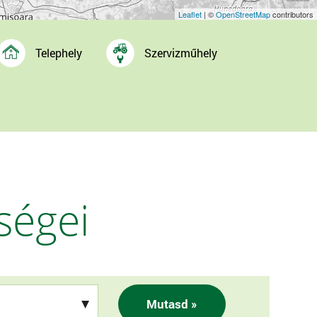
Leaflet
| ©
OpenStreetMap
contributors
Telephely
Szervizműhely
ségei
Mutasd »