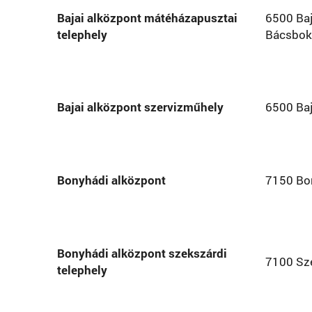
Bajai alközpont mátéházapusztai
6500 Ba
telephely
Bácsboko
Bajai alközpont szervizműhely
6500 Baj
Bonyhádi alközpont
7150 Bon
Bonyhádi alközpont szekszárdi
7100 Sze
telephely