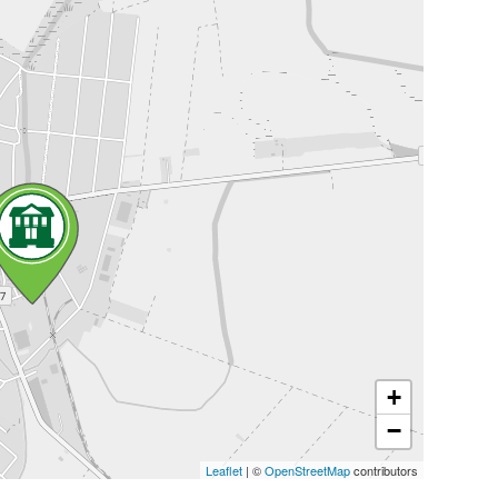
+
−
Leaflet
| ©
OpenStreetMap
contributors