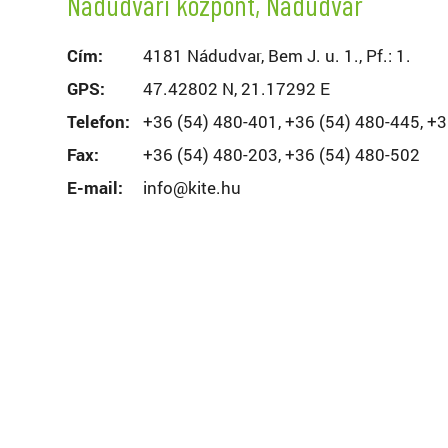
Nádudvari központ, Nádudvar
Cím:
4181 Nádudvar, Bem J. u. 1., Pf.: 1.
GPS:
47.42802 N, 21.17292 E
Telefon:
+36 (54) 480-401, +36 (54) 480-445, +
Fax:
+36 (54) 480-203, +36 (54) 480-502
E-mail:
info@kite.hu