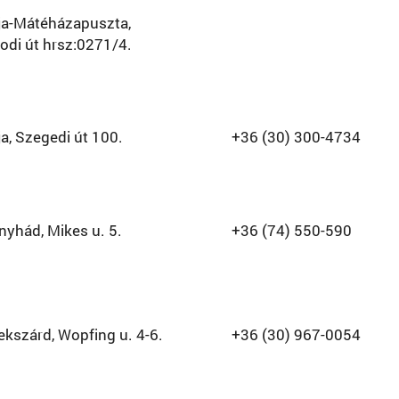
ja-Mátéházapuszta,
di út hrsz:0271/4.
a, Szegedi út 100.
+36 (30) 300-4734
yhád, Mikes u. 5.
+36 (74) 550-590
kszárd, Wopfing u. 4-6.
+36 (30) 967-0054