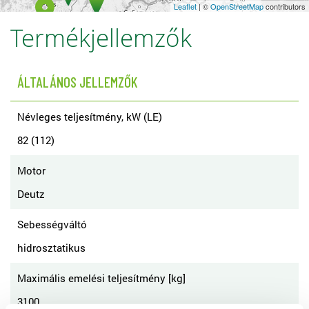
Leaflet
| ©
OpenStreetMap
contributors
Termékjellemzők
ÁLTALÁNOS JELLEMZŐK
Névleges teljesítmény, kW (LE)
82 (112)
Motor
Deutz
Sebességváltó
hidrosztatikus
Maximális emelési teljesítmény [kg]
3100