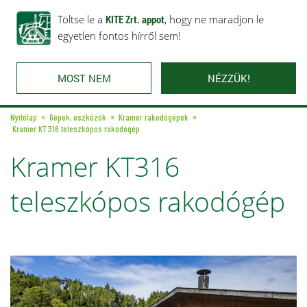
Rólunk
Ajánlataink
Töltse le a
Karrier
KITE Zrt. appot
Kapcsolat
, hogy ne maradjon le
egyetlen fontos hírről sem!
MOST NEM
NÉZZÜK!
Nyitólap
Gépek, eszközök
Kramer rakodógépek
Kramer KT316 teleszkópos rakodógép
Kramer KT316
teleszkópos rakodógép