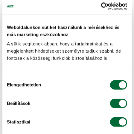
Maximális emelési magasság [m]
5835
Weboldalunkon sütiket használunk a mérésekhez és
Hidraulikus olajáram, l/min
más marketing eszközökhöz
109
A sütik segítenek abban, hogy a tartalmainkat és a
megjelenített hirdetéseket személyre tudjuk szabni, de
fontosak a közösségi funkciók biztosításához is.
KAPCSOLÓDÓ SZOLGÁLTATÁSAINK
Hozzájárulás
KITE Hiteliroda
Elengedhetetlen
kiválasztása
Hitelt szeretne felvenni a gépvásárláshoz?
Beállítások
Részletes információ »
Statisztikai
KITE Alkusz