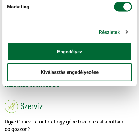
Marketing
Bebiztosítaná értékeit?
Részletes információ »
Részletek
Gépkezelői oktatás
Engedélyez
Szeretné a gépében rejlő lehetőségeket még
hatékonyabban használni?
Kiválasztás engedélyezése
Részletes információ »
Szerviz
Ugye Önnek is fontos, hogy gépe tökéletes állapotban
dolgozzon?